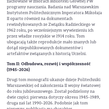
zachowane w zbiorach Biblioteki Głównej PW
programy nauczania. Badania nad Warszawskim
Instytutem Politechnicznym Imperatora Mikołaja
II oparto również na dokumentach
rewindykowanych ze Związku Radzieckiego w
1962 roku, po wcześniejszym wywiezieniu ich
przez władze rosyjskie w 1914 roku. Tom
ubogacają także reprodukcje mało znanych lub
dotąd niepublikowanych dokumentów i
artefaktów związanych z historią Uczelni.
Tom II: Odbudowa, rozwój i współczesność
(1945-2026)
Drugi tom monografii ukazuje dzieje Politechniki
Warszawskiej od zakończenia II wojny światowej
do roku jubileuszowego. Został podzielony na
dwie części: pierwsza dotyczy okresu 1945–1989,
druga zaś lat 1990–2026. Podobnie jak tom
pierwszy, publikacja ma charakter