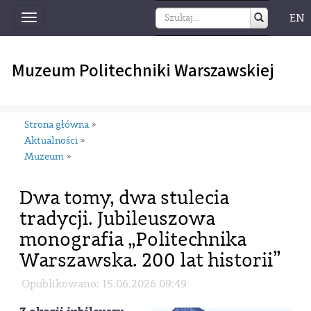
EN
Toggle
navigation
Muzeum Politechniki Warszawskiej
Strona główna
»
Aktualności
»
Muzeum
»
Dwa tomy, dwa stulecia
tradycji. Jubileuszowa
monografia „Politechnika
Warszawska. 200 lat historii”
Opublikowano: 15.06.2026 09:49