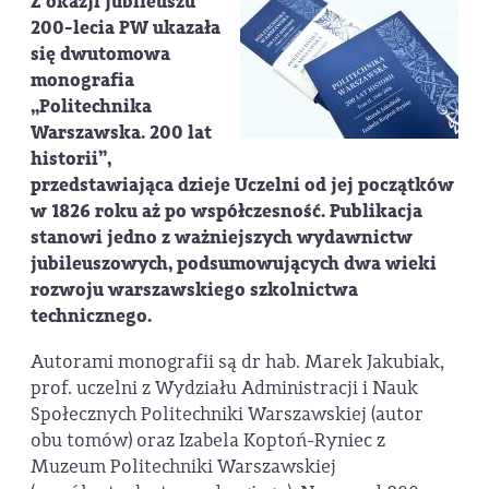
Z okazji jubileuszu
200-lecia PW ukazała
się dwutomowa
monografia
„Politechnika
Warszawska. 200 lat
historii”,
przedstawiająca dzieje Uczelni od jej początków
w 1826 roku aż po współczesność. Publikacja
stanowi jedno z ważniejszych wydawnictw
jubileuszowych, podsumowujących dwa wieki
rozwoju warszawskiego szkolnictwa
technicznego.
Autorami monografii są dr hab. Marek Jakubiak,
prof. uczelni z Wydziału Administracji i Nauk
Społecznych Politechniki Warszawskiej (autor
obu tomów) oraz Izabela Koptoń-Ryniec z
Muzeum Politechniki Warszawskiej