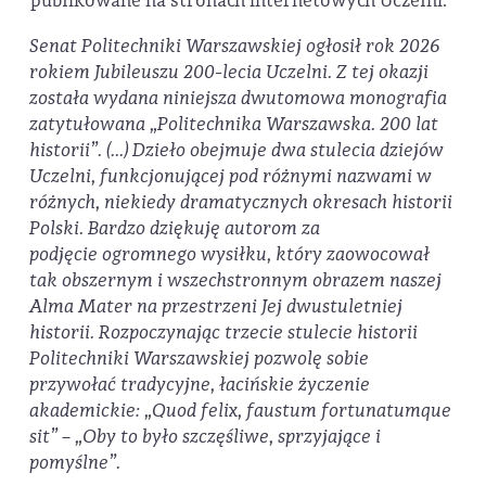
publikowane na stronach internetowych Uczelni.
Senat Politechniki Warszawskiej ogłosił rok 2026
rokiem Jubileuszu 200-lecia Uczelni. Z tej okazji
została wydana niniejsza dwutomowa monografia
zatytułowana „Politechnika Warszawska. 200 lat
historii”. (…) Dzieło obejmuje dwa stulecia dziejów
Uczelni, funkcjonującej pod różnymi nazwami w
różnych, niekiedy dramatycznych okresach historii
Polski. Bardzo dziękuję autorom za
podjęcie
ogromnego wysiłku, który zaowocował
tak obszernym i wszechstronnym obrazem naszej
Alma Mater na przestrzeni Jej dwustuletniej
historii. Rozpoczynając trzecie stulecie historii
Politechniki Warszawskiej pozwolę sobie
przywołać tradycyjne, łacińskie życzenie
akademickie: „Quod felix, faustum fortunatumque
sit” – „Oby to było szczęśliwe, sprzyjające i
pomyślne”.