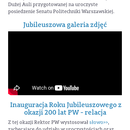
Dużej Auli przygotowanej na uroczyste
posiedzenie Senatu Politechniki Warszawskiej.
Jubileuszowa galeria zdjęć
Inauguracja Roku Jubileuszowego z
okazji 200 lat PW - relacja
Z tej okazji Rektor PW wystosował
słowo>>
,
zachęcające do udziału w uroczystościach oraz