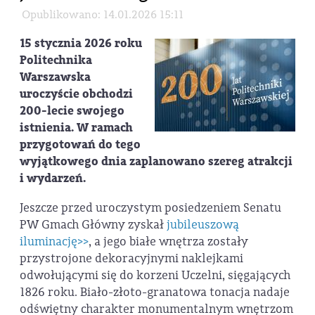
Opublikowano: 14.01.2026 15:11
15 stycznia 2026 roku
Politechnika
Warszawska
uroczyście obchodzi
200-lecie swojego
istnienia. W ramach
przygotowań do tego
wyjątkowego dnia zaplanowano szereg atrakcji
i wydarzeń.
Jeszcze przed uroczystym posiedzeniem Senatu
PW Gmach Główny zyskał
jubileuszową
iluminację>>
, a jego białe wnętrza zostały
przystrojone dekoracyjnymi naklejkami
odwołującymi się do korzeni Uczelni, sięgających
1826 roku. Biało-złoto-granatowa tonacja nadaje
odświętny charakter monumentalnym wnętrzom