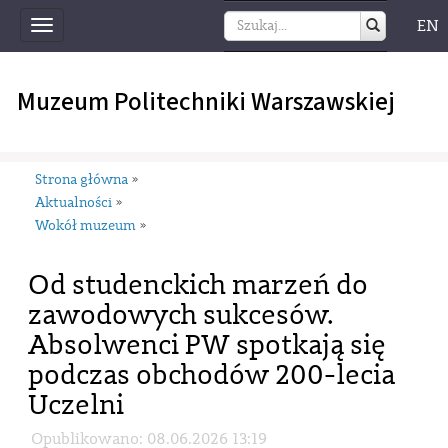
EN
Toggle
navigation
Muzeum Politechniki Warszawskiej
Strona główna
»
Aktualności
»
Wokół muzeum
»
Od studenckich marzeń do
zawodowych sukcesów.
Absolwenci PW spotkają się
podczas obchodów 200-lecia
Uczelni
Opublikowano: 08.06.2026 13:19