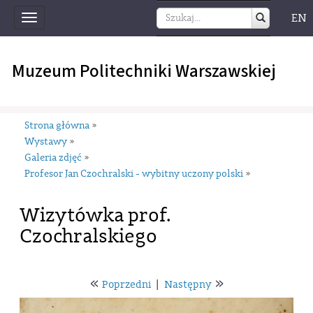
EN
Toggle
navigation
Muzeum Politechniki Warszawskiej
Strona główna
»
Wystawy
»
Galeria zdjęć
»
Profesor Jan Czochralski - wybitny uczony polski
»
Wizytówka prof.
Czochralskiego
«
»
Poprzedni
|
Następny