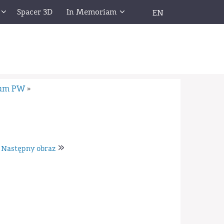
Spacer 3D
In Memoriam
EN
eum PW
»
»
Następny obraz