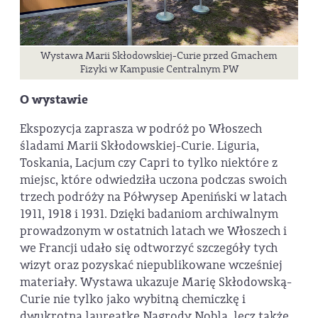
Wystawa Marii Skłodowskiej-Curie przed Gmachem
Fizyki w Kampusie Centralnym PW
O wystawie
Ekspozycja zaprasza w podróż po Włoszech
śladami Marii Skłodowskiej-Curie. Liguria,
Toskania, Lacjum czy Capri to tylko niektóre z
miejsc, które odwiedziła uczona podczas swoich
trzech podróży na Półwysep Apeniński w latach
1911, 1918 i 1931. Dzięki badaniom archiwalnym
prowadzonym w ostatnich latach we Włoszech i
we Francji udało się odtworzyć szczegóły tych
wizyt oraz pozyskać niepublikowane wcześniej
materiały. Wystawa ukazuje Marię Skłodowską-
Curie nie tylko jako wybitną chemiczkę i
dwukrotną laureatkę Nagrody Nobla, lecz także