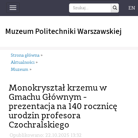
EN
Toggle
navigation
Muzeum Politechniki Warszawskiej
Strona główna
»
Aktualności
»
Muzeum
»
Monokryształ krzemu w
Gmachu Głównym -
prezentacja na 140 rocznicę
urodzin profesora
Czochralskiego
Opublikowano: 22.10.2025 13:32