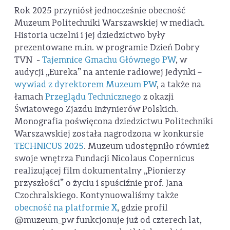
Rok 2025 przyniósł jednocześnie obecność
Muzeum Politechniki Warszawskiej w mediach.
Historia uczelni i jej dziedzictwo były
prezentowane m.in. w programie Dzień Dobry
TVN -
Tajemnice Gmachu Głównego PW
, w
audycji „Eureka” na antenie radiowej Jedynki –
wywiad z dyrektorem Muzeum PW
, a także na
łamach
Przeglądu Technicznego
z okazji
Światowego Zjazdu Inżynierów Polskich.
Monografia poświęcona dziedzictwu Politechniki
Warszawskiej została nagrodzona w konkursie
TECHNICUS 2025
. Muzeum udostępniło również
swoje wnętrza Fundacji Nicolaus Copernicus
realizującej film dokumentalny „Pionierzy
przyszłości” o życiu i spuściźnie prof. Jana
Czochralskiego. Kontynuowaliśmy także
obecność na platformie X
, gdzie profil
@muzeum_pw funkcjonuje już od czterech lat,