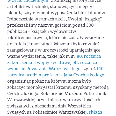
w życiu codziennym”
z kolekcją historycznych
artefaktów techniki, stanowiących niegdyś
nieodłączny element wyposażenia biur i domów.
Jednocześnie w ramach akcji „Uwolnij książkę”
przekazaliśmy naszym gościom ponad 300
publikacji – książek i wydawnictw
okolicznościowych, które nie zostały włączone
do kolekcji muzealnej. Muzeum było również
zaangażowane w uroczystości upamiętniające
ważne wydarzenia, takie jak m.in.
80. rocznica
zakończenia II wojny światowej
,
81. rocznica
wybuchu Powstania Warszawskiego
czy też
140.
rocznica urodzin profesora Jana Czochralskiego
organizując pokaz na którym można było
zobaczyć monokryształ krzemu uzyskany metodą
Czochralskiego. Rokrocznie Muzeum Politechniki
Warszawskiej uczestnicząc w uroczystościach
związanych z obchodami dnia Wszystkich
Świętych na Politechnice Warszawskiej,
składa