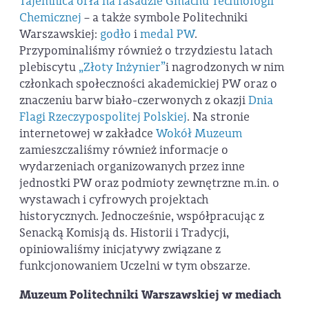
Tajemnica orła na fasadzie Gmachu Technologii
Chemicznej
– a także symbole Politechniki
Warszawskiej:
godło
i
medal PW
.
Przypominaliśmy również o trzydziestu latach
plebiscytu
„Złoty Inżynier”
i nagrodzonych w nim
członkach społeczności akademickiej PW oraz o
znaczeniu barw biało-czerwonych z okazji
Dnia
Flagi Rzeczypospolitej Polskiej
. Na stronie
internetowej w zakładce
Wokół Muzeum
zamieszczaliśmy również informacje o
wydarzeniach organizowanych przez inne
jednostki PW oraz podmioty zewnętrzne m.in. o
wystawach i cyfrowych projektach
historycznych. Jednocześnie, współpracując z
Senacką Komisją ds. Historii i Tradycji,
opiniowaliśmy inicjatywy związane z
funkcjonowaniem Uczelni w tym obszarze.
Muzeum Politechniki Warszawskiej w mediach