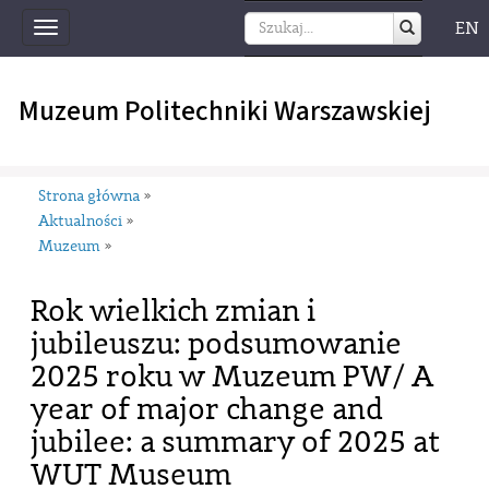
EN
Toggle
navigation
Muzeum Politechniki Warszawskiej
Strona główna
»
Aktualności
»
Muzeum
»
Rok wielkich zmian i
jubileuszu: podsumowanie
2025 roku w Muzeum PW/ A
year of major change and
jubilee: a summary of 2025 at
WUT Museum