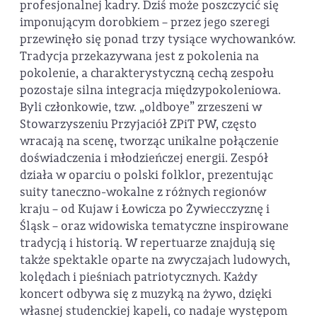
profesjonalnej kadry. Dziś może poszczycić się
imponującym dorobkiem – przez jego szeregi
przewinęło się ponad trzy tysiące wychowanków.
Tradycja przekazywana jest z pokolenia na
pokolenie, a charakterystyczną cechą zespołu
pozostaje silna integracja międzypokoleniowa.
Byli członkowie, tzw. „oldboye” zrzeszeni w
Stowarzyszeniu Przyjaciół ZPiT PW, często
wracają na scenę, tworząc unikalne połączenie
doświadczenia i młodzieńczej energii. Zespół
działa w oparciu o polski folklor, prezentując
suity taneczno-wokalne z różnych regionów
kraju – od Kujaw i Łowicza po Żywiecczyznę i
Śląsk – oraz widowiska tematyczne inspirowane
tradycją i historią. W repertuarze znajdują się
także spektakle oparte na zwyczajach ludowych,
kolędach i pieśniach patriotycznych. Każdy
koncert odbywa się z muzyką na żywo, dzięki
własnej studenckiej kapeli, co nadaje występom