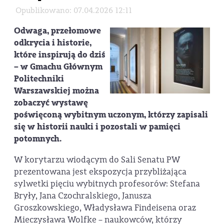
Opublikowano: 07.04.2026 12:11
Odwaga, przełomowe
odkrycia i historie,
które inspirują do dziś
– w Gmachu Głównym
Politechniki
Warszawskiej można
zobaczyć wystawę
poświęconą wybitnym uczonym, którzy zapisali
się w historii nauki i pozostali w pamięci
potomnych.
W korytarzu wiodącym do Sali Senatu PW
prezentowana jest ekspozycja przybliżająca
sylwetki pięciu wybitnych profesorów: Stefana
Bryły, Jana Czochralskiego, Janusza
Groszkowskiego, Władysława Findeisena oraz
Mieczysława Wolfke – naukowców, którzy