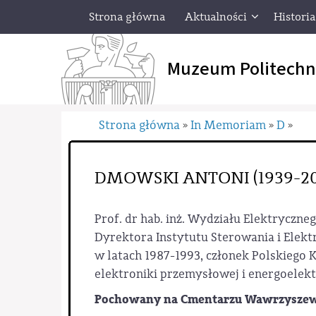
Strona główna
Aktualności
Historia
Muzeum Politechn
Strona główna
In Memoriam
D
»
»
»
DMOWSKI ANTONI (1939-20
Prof. dr hab. inż. Wydziału Elektryczne
Dyrektora Instytutu Sterowania i Elekt
w latach 1987-1993, członek Polskiego K
elektroniki przemysłowej i energoelek
Pochowany na Cmentarzu
Wawrzyszew