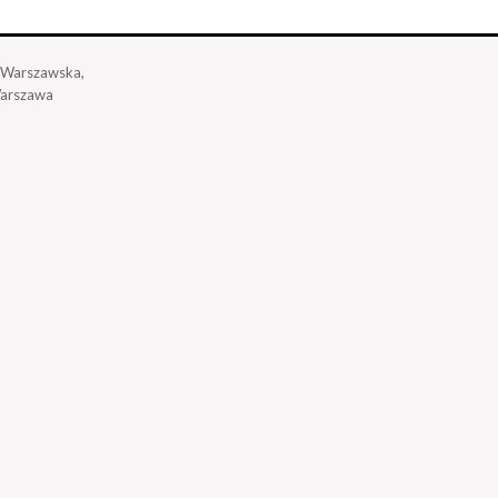
a Warszawska,
arszawa