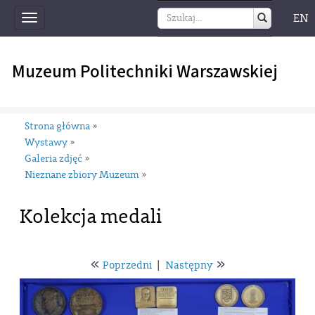
EN
Toggle
navigation
Muzeum Politechniki Warszawskiej
Strona główna
»
Wystawy
»
Galeria zdjęć
»
Nieznane zbiory Muzeum
»
Kolekcja medali
«
»
Poprzedni
|
Następny