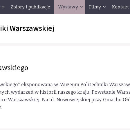
Zbiory i publikacje
Wystawy
Filmy
Kontakt
iki Warszawskiej
zawskiego
awskiego" eksponowana w Muzeum Politechniki Warszaw
nych wydarzeń w historii naszego kraju. Powstanie War
chnice Warszawskiej. Na ul. Nowowiejskiej przy Gmachu 
h.