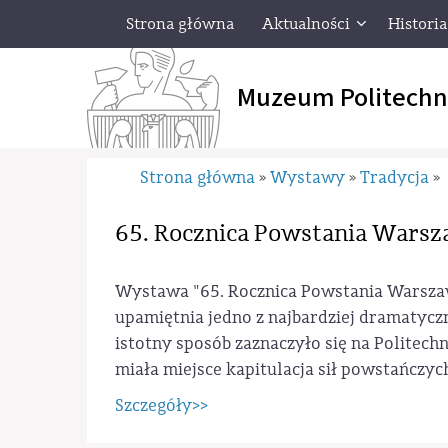
Strona główna
Aktualności
Historia
Muzeum Politechn
Strona główna
Wystawy
Tradycja
»
»
»
65. Rocznica Powstania Wars
Wystawa "65. Rocznica Powstania Warsz
upamiętnia jedno z najbardziej dramatycz
istotny sposób zaznaczyło się na Polite
miała miejsce kapitulacja sił powstańczyc
Szczegóły>>