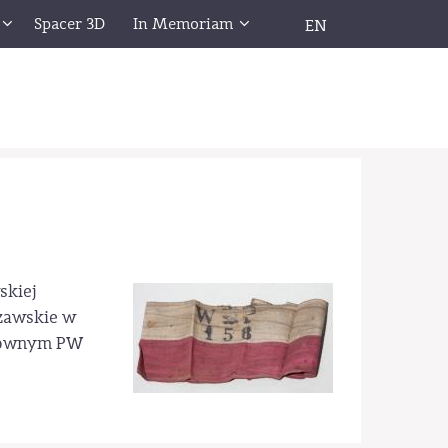
Spacer 3D
In Memoriam
EN
skiej
szawskie w
Głównym PW