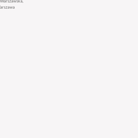
a Warszawska,
arszawa