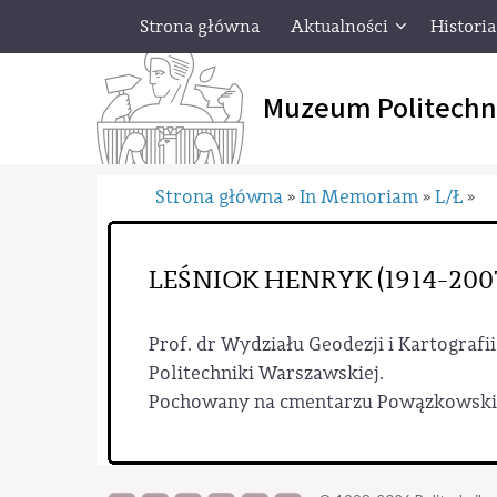
Strona główna
Aktualności
Historia
Muzeum Politechn
Strona główna
In Memoriam
L/Ł
»
»
»
LEŚNIOK HENRYK (1914-200
Prof. dr Wydziału Geodezji i Kartografi
Politechniki Warszawskiej.
Pochowany na cmentarzu Powązkowskim