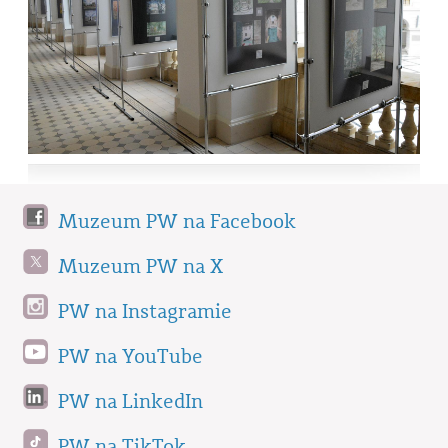
Muzeum PW na Facebook
Muzeum PW na X
PW na Instagramie
PW na YouTube
PW na LinkedIn
PW na TikTok