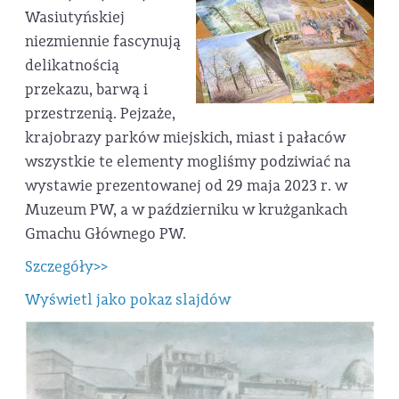
Wasiutyńskiej
niezmiennie fascynują
delikatnością
przekazu, barwą i
przestrzenią. Pejzaże,
krajobrazy parków miejskich, miast i pałaców
wszystkie te elementy mogliśmy podziwiać na
wystawie prezentowanej od 29 maja 2023 r. w
Muzeum PW, a w październiku w krużgankach
Gmachu Głównego PW.
Szczegóły>>
Wyświetl jako pokaz slajdów