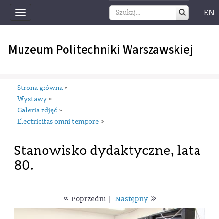
EN
Toggle
navigation
Muzeum Politechniki Warszawskiej
Strona główna
»
Wystawy
»
Galeria zdjęć
»
Electricitas omni tempore
»
Stanowisko dydaktyczne, lata
80.
«
»
Poprzedni
|
Następny