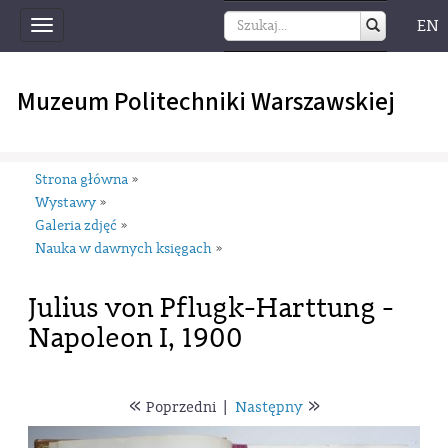
EN
Toggle
navigation
Muzeum Politechniki Warszawskiej
Strona główna
»
Wystawy
»
Galeria zdjęć
»
Nauka w dawnych księgach
»
Julius von Pflugk-Harttung -
Napoleon I, 1900
«
»
Poprzedni
|
Następny