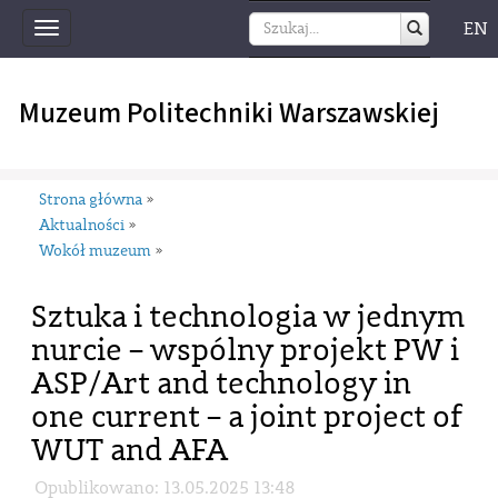
EN
Toggle
navigation
Muzeum Politechniki Warszawskiej
Strona główna
»
Aktualności
»
Wokół muzeum
»
Sztuka i technologia w jednym
nurcie – wspólny projekt PW i
ASP/Art and technology in
one current – a joint project of
WUT and AFA
Opublikowano: 13.05.2025 13:48