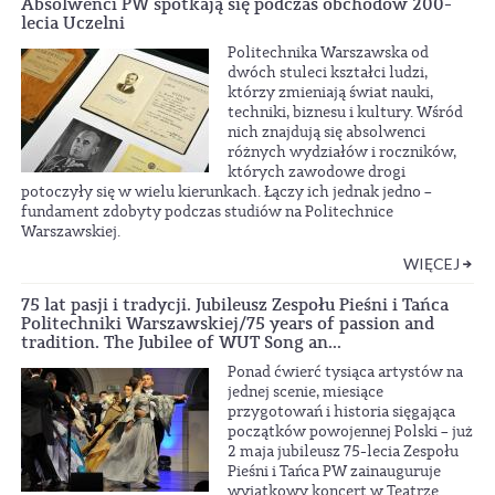
Absolwenci PW spotkają się podczas obchodów 200-
lecia Uczelni
Politechnika Warszawska od
dwóch stuleci kształci ludzi,
którzy zmieniają świat nauki,
techniki, biznesu i kultury. Wśród
nich znajdują się absolwenci
różnych wydziałów i roczników,
których zawodowe drogi
potoczyły się w wielu kierunkach. Łączy ich jednak jedno –
fundament zdobyty podczas studiów na Politechnice
Warszawskiej.
WIĘCEJ
75 lat pasji i tradycji. Jubileusz Zespołu Pieśni i Tańca
Politechniki Warszawskiej/75 years of passion and
tradition. The Jubilee of WUT Song an...
Ponad ćwierć tysiąca artystów na
jednej scenie, miesiące
przygotowań i historia sięgająca
początków powojennej Polski – już
2 maja jubileusz 75-lecia Zespołu
Pieśni i Tańca PW zainauguruje
wyjątkowy koncert w Teatrze