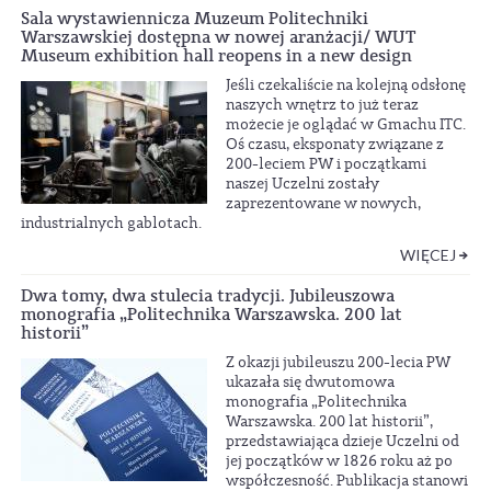
Sala wystawiennicza Muzeum Politechniki
Warszawskiej dostępna w nowej aranżacji/ WUT
Museum exhibition hall reopens in a new design
Jeśli czekaliście na kolejną odsłonę
naszych wnętrz to już teraz
możecie je oglądać w Gmachu ITC.
Oś czasu, eksponaty związane z
200-leciem PW i początkami
naszej Uczelni zostały
zaprezentowane w nowych,
industrialnych gablotach.
WIĘCEJ
Dwa tomy, dwa stulecia tradycji. Jubileuszowa
monografia „Politechnika Warszawska. 200 lat
historii”
Z okazji jubileuszu 200-lecia PW
ukazała się dwutomowa
monografia „Politechnika
Warszawska. 200 lat historii”,
przedstawiająca dzieje Uczelni od
jej początków w 1826 roku aż po
współczesność. Publikacja stanowi