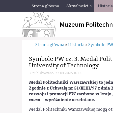
Strona główna
Aktualności
Historia
Muzeum Politechn
Strona główna
Historia
Symbole P
»
»
Symbole PW cz. 3. Medal Poli
University of Technology
Opublikowano: 22.04.2025 10:14
Medal Politechniki Warszawskiej to jed
Zgodnie z Uchwałą nr 51/XLIII/97 z dnia 2
rozwoju i promocji PW zarówno w kraju, j
causa
– wyróżnienie uczelniane.
Medal Politechniki Warszawskiej mogą otr