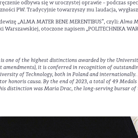
wręczenie odbywa się w uroczystej oprawie – podczas spe
ności PW. Tradycyjnie towarzyszy mu laudacja, wygłasza
ą dewizę „ALMA MATER BENE MERENTIBUS”, czyli:
Alma M
niki Warszawskiej, otoczone napisem „POLITECHNIKA W
s one of the highest distinctions awarded by the Universi
t amendments), it is conferred in recognition of outstandi
rsity of Technology, both in Poland and internationally. I
octor honoris causa. By the end of 2023, a total of 49 Meda
this distinction was Maria Drac, the long-serving bursar o