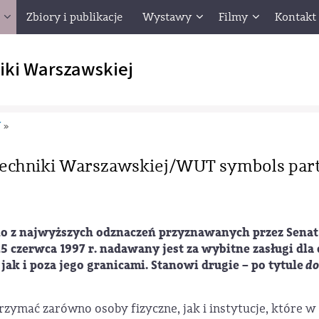
Zbiory i publikacje
Wystawy
Filmy
Kontakt
iki Warszawskiej
W
»
techniki Warszawskiej/WUT symbols par
no z najwyższych odznaczeń przyznawanych przez Senat 
5 czerwca 1997 r. nadawany jest za wybitne zasługi dla 
ak i poza jego granicami. Stanowi drugie – po tytule
do
zymać zarówno osoby fizyczne, jak i instytucje, które w