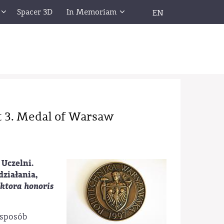
Spacer 3D
In Memoriam
EN
t 3. Medal of Warsaw
Uczelni.
działania,
ktora honoris
 sposób