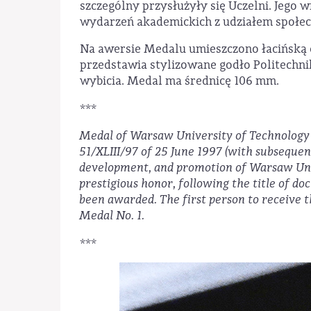
szczególny przysłużyły się Uczelni. Jego 
wydarzeń akademickich z udziałem społecz
Na awersie Medalu umieszczono łacińsk
przedstawia stylizowane godło Politech
wybicia. Medal ma średnicę 106 mm.
***
Medal of Warsaw University of Technology i
51/XLIII/97 of 25 June 1997 (with subsequen
development, and promotion of Warsaw Unive
prestigious honor, following the title of d
been awarded. The first person to receive 
Medal No. 1.
***