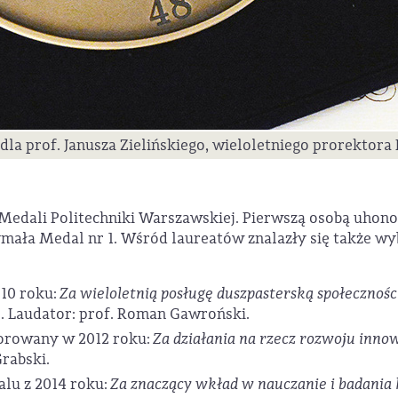
la prof. Janusza Zielińskiego, wieloletniego prorektora 
 Medali Politechniki Warszawskiej. Pierwszą osobą uho
mała Medal nr 1. Wśród laureatów znalazły się także wyb
10 roku:
Za wieloletnią posługę duszpasterską społecznośc
i
. Laudator: prof. Roman Gawroński.
orowany w 2012 roku:
Za działania na rzecz rozwoju innow
Grabski.
alu z 2014 roku:
Za znaczący wkład w nauczanie i badania