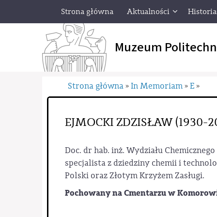
Strona główna
Aktualności
Historia
Muzeum Politechn
Strona główna
In Memoriam
E
»
»
»
EJMOCKI ZDZISŁAW (1930-2
Doc. dr hab. inż. Wydziału Chemicznego
specjalista z dziedziny chemii i tech
Polski oraz Złotym Krzyżem Zasługi.
Pochowany na Cmentarzu w Komorowie 