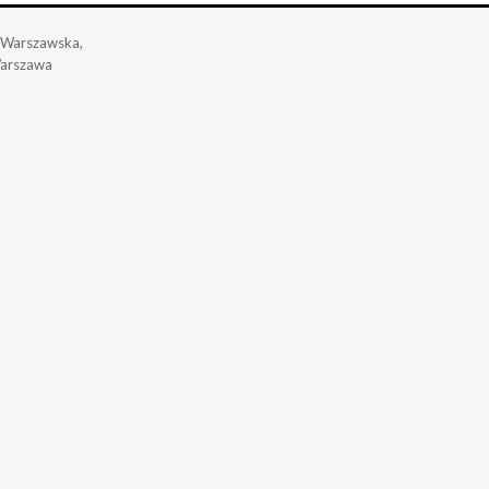
a Warszawska,
arszawa