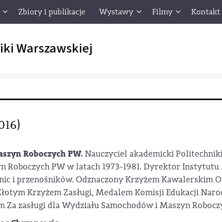
Zbiory i publikacje
Wystawy
Filmy
Kontakt
iki Warszawskiej
016)
Maszyn Roboczych PW.
Nauczyciel akademicki Politechnik
 Roboczych PW w latach 1973-1981. Dyrektor Instytutu 
ignic i przenośników. Odznaczony Krzyżem Kawalerskim 
Złotym Krzyżem Zasługi, Medalem Komisji Edukacji Naro
em Za zasługi dla Wydziału Samochodów i Maszyn Robocz