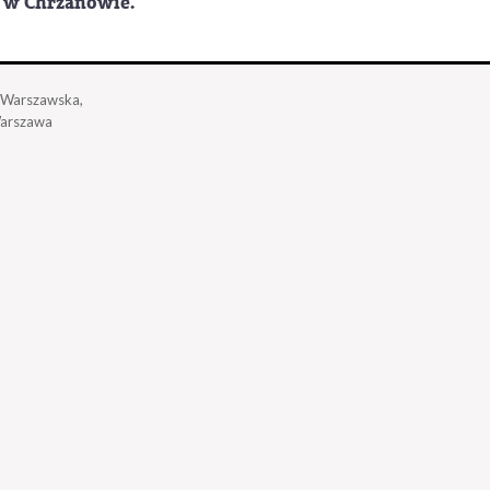
 w Chrzanowie.
a Warszawska,
arszawa