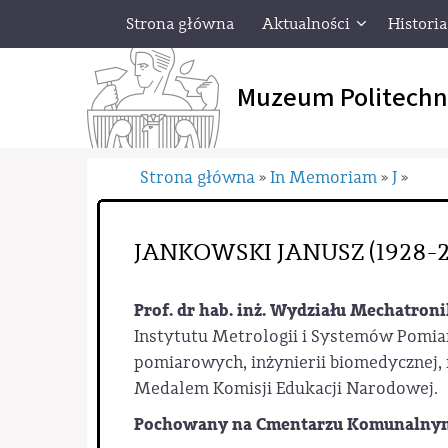
Strona główna
Aktualności
Historia
Muzeum Politechn
Strona główna
In Memoriam
J
»
»
»
JANKOWSKI JANUSZ (1928-2
Prof. dr hab. inż. Wydziału Mechatron
Instytutu Metrologii i Systemów Pomia
pomiarowych, inżynierii biomedycznej,
Medalem Komisji Edukacji Narodowej.
Pochowany na Cmentarzu Komunalnym P