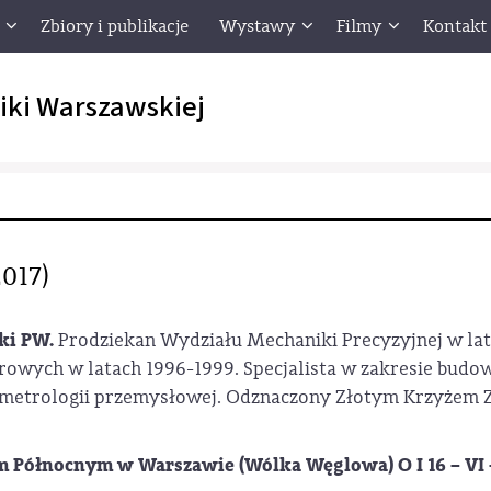
Zbiory i publikacje
Wystawy
Filmy
Kontakt
iki Warszawskiej
017)
iki PW.
Prodziekan Wydziału Mechaniki Precyzyjnej w lat
rowych w latach 1996-1999. Specjalista w zakresie bud
 metrologii przemysłowej. Odznaczony Złotym Krzyżem Z
ółnocnym w Warszawie (Wólka Węglowa) O I 16 – VI –