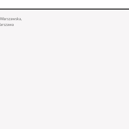
a Warszawska,
arszawa