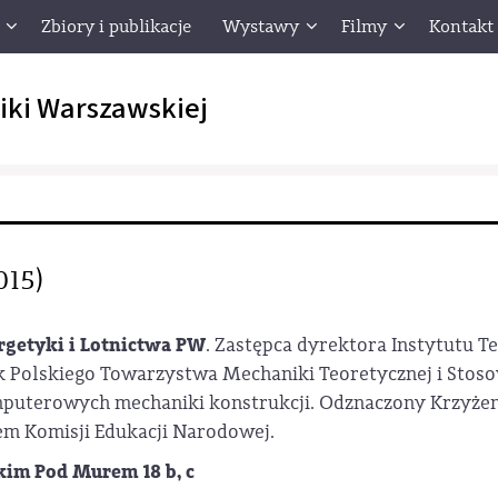
Zbiory i publikacje
Wystawy
Filmy
Kontakt
iki Warszawskiej
015)
rgetyki i Lotnictwa PW
. Zastępca dyrektora Instytutu Te
 Polskiego Towarzystwa Mechaniki Teoretycznej i Stosow
mputerowych mechaniki konstrukcji. Odznaczony Krzyż
em Komisji Edukacji Narodowej.
m Pod Murem 18 b, c