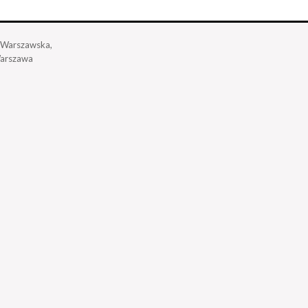
a Warszawska,
arszawa