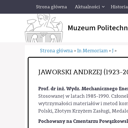
Strona główna
Aktualności
Historia
Muzeum Politechn
Strona główna
In Memoriam
J
»
»
»
JAWORSKI ANDRZEJ (1923-2
Prof. dr inż. Wydz. Mechanicznego Ene
Stosowanej w latach 1985-1990. Członek
wytrzymałości materiałów i metod ko
Polski, Złotym Krzyżem Zasługi, Medal
Pochowany na Cmentarzu Powązkowski