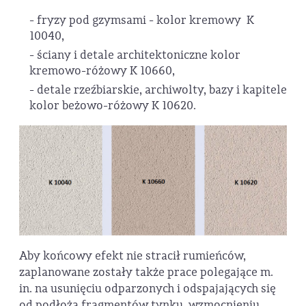
- fryzy pod gzymsami - kolor kremowy K
10040,
- ściany i detale architektoniczne kolor
kremowo-różowy K 10660,
- detale rzeźbiarskie, archiwolty, bazy i kapitele
kolor beżowo-różowy K 10620.
Aby końcowy efekt nie stracił rumieńców,
zaplanowane zostały także prace polegające m.
in. na usunięciu odparzonych i odspajających się
od podłoża fragmentów tynku, wzmocnieniu