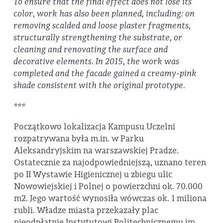
To ensure that the final effect does not lose its
color, work has also been planned, including: on
removing scalded and loose plaster fragments,
structurally strengthening the substrate, or
cleaning and renovating the surface and
decorative elements. In 2015, the work was
completed and the facade gained a creamy-pink
shade consistent with the original prototype.
***
Początkowo lokalizacja Kampusu Uczelni
rozpatrywana była m.in. w Parku
Aleksandryjskim na warszawskiej Pradze.
Ostatecznie za najodpowiedniejszą, uznano teren
po II Wystawie Higienicznej u zbiegu ulic
Nowowiejskiej i Polnej o powierzchni ok. 70.000
m2. Jego wartość wynosiła wówczas ok. 1 miliona
rubli. Władze miasta przekazały plac
nieodpłatnie Instytutowi Politechnicznemu im.