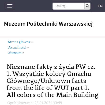
EN
Toggle
navigation
Muzeum Politechniki Warszawskiej
Strona główna
»
Aktualności
»
Muzeum
»
Nieznane fakty z życia PW cz.
1. Wszystkie kolory Gmachu
Głównego/Unknown facts
from the life of WUT part 1.
All colors of the Main Building
Opublikowano: 23.01.2024 13:49