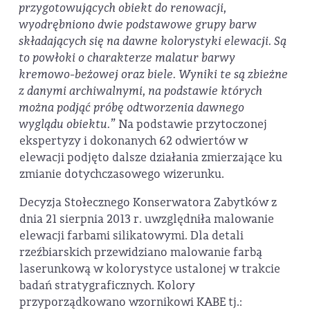
przygotowujących obiekt do renowacji,
wyodrębniono dwie podstawowe grupy barw
składających się na dawne kolorystyki elewacji. Są
to powłoki o charakterze malatur barwy
kremowo-beżowej oraz biele. Wyniki te są zbieżne
z danymi archiwalnymi, na podstawie których
można podjąć próbę odtworzenia dawnego
wyglądu obiektu.”
Na podstawie przytoczonej
ekspertyzy i dokonanych 62 odwiertów w
elewacji podjęto dalsze działania zmierzające ku
zmianie dotychczasowego wizerunku.
Decyzja Stołecznego Konserwatora Zabytków z
dnia 21 sierpnia 2013 r. uwzględniła malowanie
elewacji farbami silikatowymi. Dla detali
rzeźbiarskich przewidziano malowanie farbą
laserunkową w kolorystyce ustalonej w trakcie
badań stratygraficznych. Kolory
przyporządkowano wzornikowi KABE tj.: