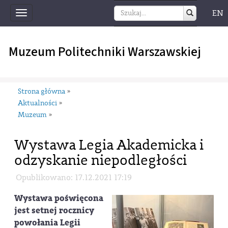
EN
Toggle
navigation
Muzeum Politechniki Warszawskiej
Strona główna
»
Aktualności
»
Muzeum
»
Wystawa Legia Akademicka i
odzyskanie niepodległości
Opublikowano: 17.12.2021 17:19
Wystawa poświęcona
jest setnej rocznicy
powołania Legii