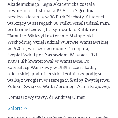
Akademickiego. Legia Akademicka została
utworzona 11 listopada 1918 r., a 3 grudnia
przekształcono ją w 36 Pułk Piechoty. Studenci
walczący w szeregach 36 Pułku wzięli udział m.in.
w obronie Lwowa, toczyli walki o Kulików i
Hamulec. Walczyli na terenie Małopolski
Wschodniej, wzięli udział w Bitwie Warszawskiej
w 1920 r., walczyli w rejonie Tarnopola,
Szepietówki i pod Zasławiem. W latach 1921 -
1939 Pułk kwaterował w Warszawie. Po
kapitulacji Warszawy w 1939 r. część kadry
oficerskiej, podoficerskiej i żołnierzy podjęła
walkę z wrogiem w szeregach Służby Zwycięstwu
Polski - Związku Walki Zbrojnej - Armii Krajowej.
Komisarz wystawy: dr Andrzej Ulmer
Galeria>>
Wernisaż wystawy odbył się 14 listopada 2018 r. o godz. 12 w Gmachu