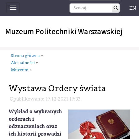
EN
Toggle
navigation
Muzeum Politechniki Warszawskiej
Strona główna
»
Aktualności
»
Muzeum
»
Wystawa Ordery świata
Opublikowano: 17.12.2021 17:33
Wykład o wybranych
orderach i
odznaczeniach oraz
ich historii prowadzi