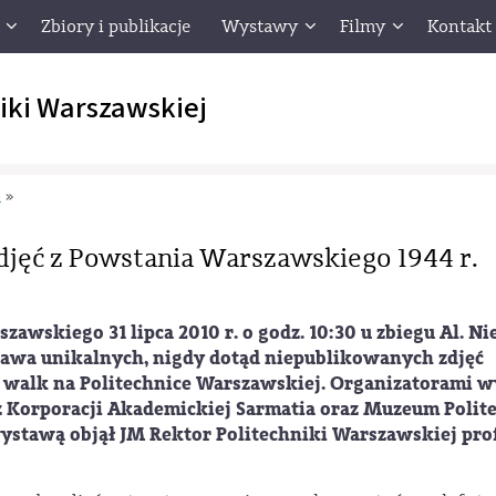
Zbiory i publikacje
Wystawy
Filmy
Kontakt
iki Warszawskiej
m
»
jęć z Powstania Warszawskiego 1944 r.
awskiego 31 lipca 2010 r. o godz. 10:30 u zbiegu Al. Ni
tawa unikalnych, nigdy dotąd niepublikowanych zdjęć
 walk na Politechnice Warszawskiej. Organizatorami w
 z Korporacji Akademickiej Sarmatia oraz Muzeum Polit
tawą objął JM Rektor Politechniki Warszawskiej prof. 