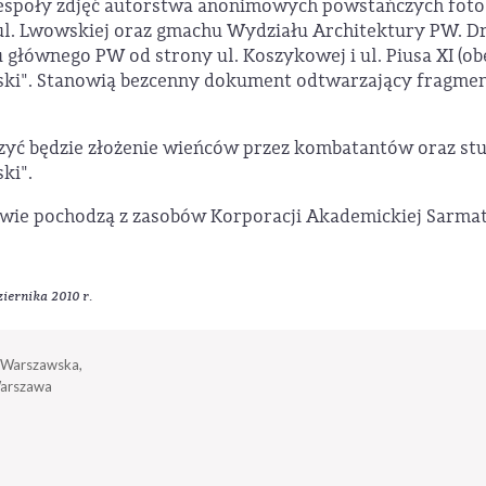
espoły zdjęć autorstwa anonimowych powstańczych foto
ul. Lwowskiej oraz gmachu Wydziału Architektury PW. Dr
głównego PW od strony ul. Koszykowej i ul. Piusa XI (obe
ski". Stanowią bezcenny dokument odtwarzający fragment
zyć będzie złożenie wieńców przez kombatantów oraz s
ki".
wie pochodzą z zasobów Korporacji Akademickiej Sarmat
iernika 2010 r.
a Warszawska,
arszawa