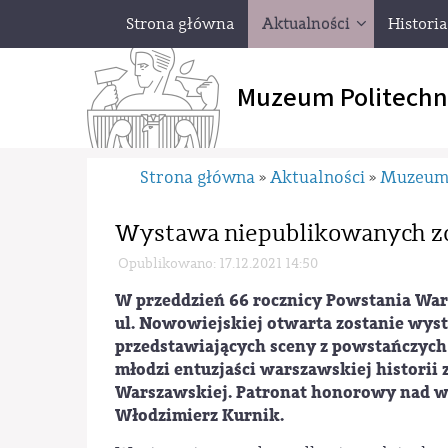
Strona główna
Aktualności
Historia
Muzeum Politechn
Strona główna
Aktualności
Muzeu
»
»
Wystawa niepublikowanych zd
Opublikowano: 17.12.2021 14:50
W przeddzień 66 rocznicy Powstania Warsz
ul. Nowowiejskiej otwarta zostanie wys
przedstawiających sceny z powstańczych
młodzi entuzjaści warszawskiej historii
Warszawskiej. Patronat honorowy nad wys
Włodzimierz Kurnik.