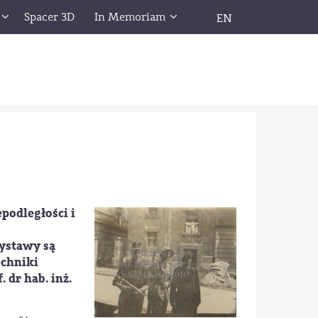
Spacer 3D
In Memoriam
EN
epodległości i
ystawy są
echniki
dr hab. inż.