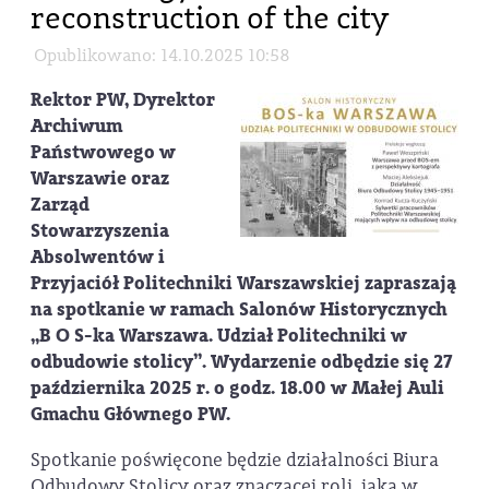
reconstruction of the city
Opublikowano: 14.10.2025 10:58
Rektor PW, Dyrektor
Archiwum
Państwowego w
Warszawie oraz
Zarząd
Stowarzyszenia
Absolwentów i
Przyjaciół Politechniki Warszawskiej zapraszają
na spotkanie w ramach Salonów Historycznych
„B O S-ka Warszawa. Udział Politechniki w
odbudowie stolicy”. Wydarzenie odbędzie się 27
października 2025 r. o godz. 18.00 w Małej Auli
Gmachu Głównego PW.
Spotkanie poświęcone będzie działalności Biura
Odbudowy Stolicy oraz znaczącej roli, jaką w