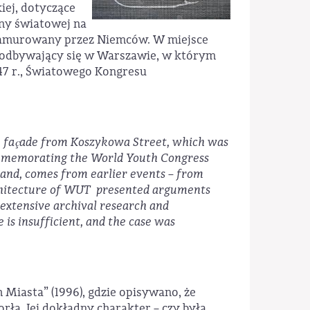
iej, dotyczące
jny światowej na
ł zamurowany przez Niemców. W miejsce
y odbywający się w Warszawie, w którym
947 r., Światowego Kongresu
the façade from Koszykowa Street, which was
 commemorating the World Youth Congress
hand, comes from earlier events – from
rchitecture of WUT presented arguments
g extensive archival research and
e is insufficient, and the case was
 Miasta” (1996), gdzie opisywano, że
rła. Jej dokładny charakter – czy była