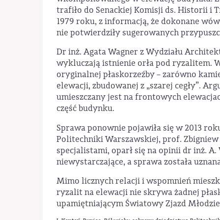
trafiło do Senackiej Komisji ds. Historii 
1979 roku, z informacją, że dokonane wó
nie potwierdziły sugerowanych przypuszc
Dr inż. Agata Wagner z Wydziału Archite
wykluczają istnienie orła pod ryzalitem. W
oryginalnej płaskorzeźby – zarówno kamie
elewacji, zbudowanej z „szarej cegły”. A
umieszczany jest na frontowych elewacjac
część budynku.
Sprawa ponownie pojawiła się w 2013 rok
Politechniki Warszawskiej, prof. Zbignie
specjalistami, oparł się na opinii dr inż.
niewystarczające, a sprawa została uznana
Mimo licznych relacji i wspomnień miesz
ryzalit na elewacji nie skrywa żadnej pła
upamiętniającym Światowy Zjazd Młodzieży 