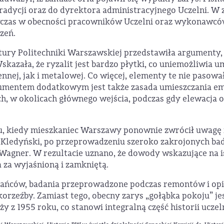
i Tradycji oraz do dyrektora administracyjnego Uczelni. W
wczas w obecności pracowników Uczelni oraz wykonawców 
zeń.
ktury Politechniki Warszawskiej przedstawiła argumenty
skazała, że ryzalit jest bardzo płytki, co uniemożliwia 
nnej, jak i metalowej. Co więcej, elementy te nie pasow
rgumentem dodatkowym jest także zasada umieszczania e
h, w okolicach głównego wejścia, podczas gdy elewacja 
u, kiedy mieszkaniec Warszawy ponownie zwrócił uwagę n
w Kledyński, po przeprowadzeniu szeroko zakrojonych bad
 A. Wagner. W rezultacie uznano, że dowody wskazujące na 
 za wyjaśnioną i zamkniętą.
kańców, badania przeprowadzone podczas remontów i opi
skorzeźby. Zamiast tego, obecny zarys „gołąbka pokoju” 
z 1955 roku, co stanowi integralną część historii uczeln