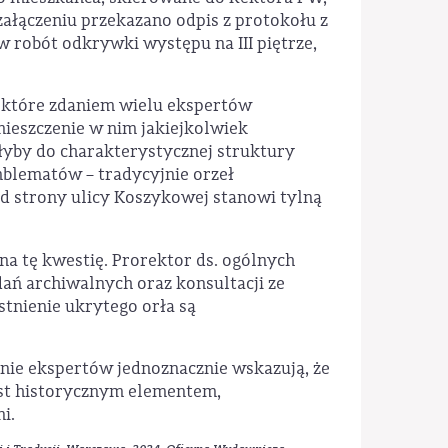
 załączeniu przekazano odpis z protokołu z
robót odkrywki występu na III piętrze,
, które zdaniem wielu ekspertów
umieszczenie w nim jakiejkolwiek
ałyby do charakterystycznej struktury
mblematów – tradycyjnie orzeł
od strony ulicy Koszykowej stanowi tylną
a tę kwestię. Prorektor ds. ogólnych
ań archiwalnych oraz konsultacji ze
istnienie ukrytego orła są
nie ekspertów jednoznacznie wskazują, że
jest historycznym elementem,
i.