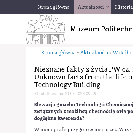
Strona główna
Aktualności
Historia
Muzeum Politechn
Strona główna
Aktualności
Wokół 
»
»
Nieznane fakty z życia PW cz.
Unknown facts from the life o
Technology Building
Opublikowano: 21.03.2025 09:25
Elewacja gmachu Technologii Chemicznej 
związanych z możliwą obecnością orła p
dogłębna kwerenda?
W monografii przygotowanej przez Muzeum 