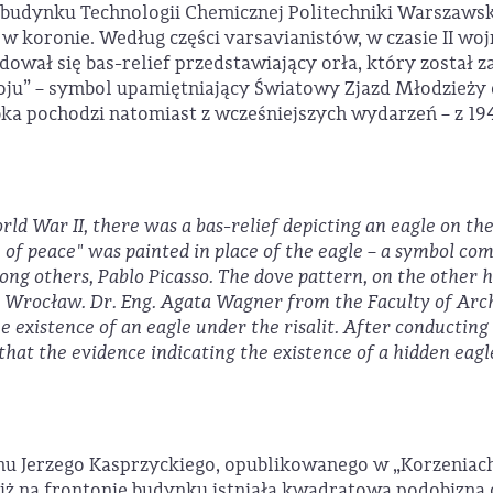
 budynku Technologii Chemicznej Politechniki Warszawsk
 koronie. Według części varsavianistów, w czasie II wo
ajdował się bas-relief przedstawiający orła, który zosta
koju” – symbol upamiętniający Światowy Zjazd Młodzież
ąbka pochodzi natomiast z wcześniejszych wydarzeń – z 1
rld War II, there was a bas-relief depicting an eagle on 
e of peace" was painted in place of the eagle – a symbol
ng others, Pablo Picasso. The dove pattern, on the other 
 in Wrocław. Dr. Eng. Agata Wagner from the Faculty of A
he existence of an eagle under the risalit. After conductin
 that the evidence indicating the existence of a hidden eagl
onu Jerzego Kasprzyckiego, opublikowanego w „Korzeniach
iż na frontonie budynku istniała kwadratowa podobizna o