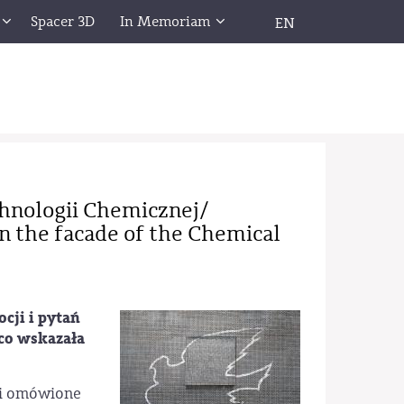
Spacer 3D
In Memoriam
EN
chnologii Chemicznej/
n the facade of the Chemical
cji i pytań
co wskazała
ji omówione