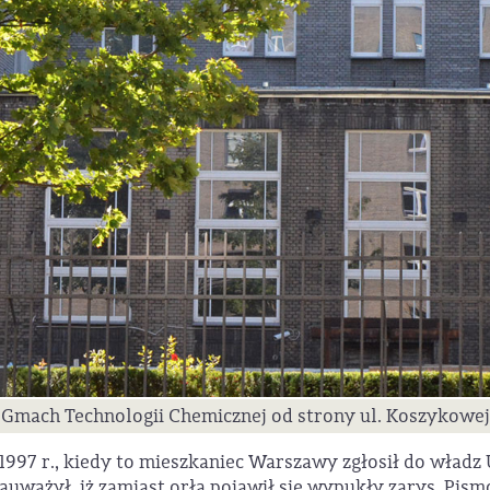
Gmach Technologii Chemicznej od strony ul. Koszykowej
97 r., kiedy to mieszkaniec Warszawy zgłosił do władz Uc
ażył, iż zamiast orła pojawił się wypukły zarys. Pism