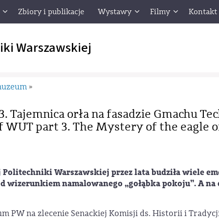
Zbiory i publikacje
Wystawy
Filmy
Kontakt
iki Warszawskiej
muzeum
»
 3. Tajemnica orła na fasadzie Gmachu Te
f WUT part 3. The Mystery of the eagle o
Politechniki Warszawskiej przez lata budziła wiele emo
od wizerunkiem namalowanego „gołąbka pokoju”. A na 
PW na zlecenie Senackiej Komisji ds. Historii i Tradyc