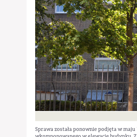
Sprawa została ponownie podjęta w maju 19
wkomponowanego w elewację budynku. Zauw