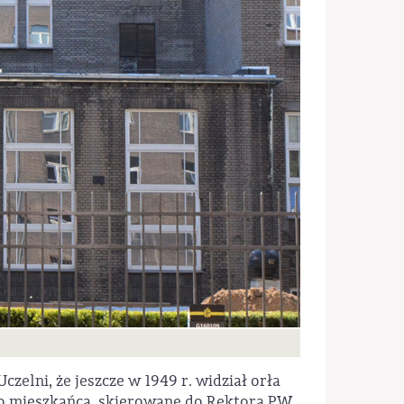
zelni, że jeszcze w 1949 r. widział orła
o mieszkańca, skierowane do Rektora PW,