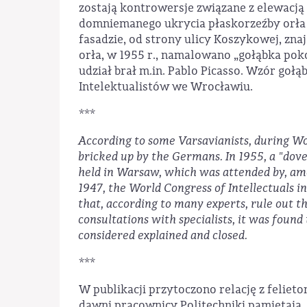
zostają kontrowersje związane z elewacją
domniemanego ukrycia płaskorzeźby orła w
fasadzie, od strony ulicy Koszykowej, zn
orła, w 1955 r., namalowano „gołąbka po
udział brał m.in. Pablo Picasso. Wzór goł
Intelektualistów we Wrocławiu.
***
According to some Varsavianists, during Wo
bricked up by the Germans. In 1955, a "dov
held in Warsaw, which was attended by, amo
1947, the World Congress of Intellectuals
that, according to many experts, rule out t
consultations with specialists, it was found
considered explained and closed.
***
W publikacji przytoczono relację z feliet
dawni pracownicy Politechniki pamiętają, 