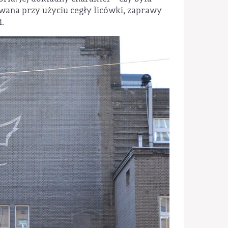
owana przy użyciu cegły licówki, zaprawy
i.