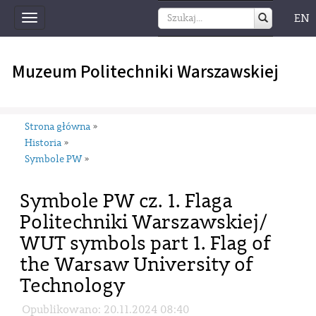
EN
Toggle
navigation
Muzeum Politechniki Warszawskiej
Strona główna
»
Historia
»
Symbole PW
»
Symbole PW cz. 1. Flaga
Politechniki Warszawskiej/
WUT symbols part 1. Flag of
the Warsaw University of
Technology
Opublikowano: 20.11.2024 08:40