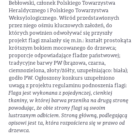
Bebłowski, członek Polskiego Towarzystwa
Heraldycznego i Polskiego Towarzystwa
Weksylologicznego. Wśród przedstawionych
przez niego ośmiu kluczowych założeń, do
których powinien odwoływać się przyszły
projekt flagi znalazły się m.in.: kształt prostokąta
krótszym bokiem mocowanego do drzewca;
proporcje odpowiadające fladze państwowej;
tradycyjne barwy PW (brązowa, czarna,
ciemnozielona, złoty/żółty, uzupełniająco: biała);
godło PW. Ogłoszony konkurs uzupełniono
uwagą z projektu regulaminu podnoszenia flagi:
Flaga jest wykonana z pojedynczej, cienkiej
tkaniny, w której barwa przenika na drugą stronę
powodując, że obie strony flagi są swoim
lustrzanym odbiciem. Stroną główną, podlegającą
opisowi jest ta, która rozpościera się w prawo od
drzewca.