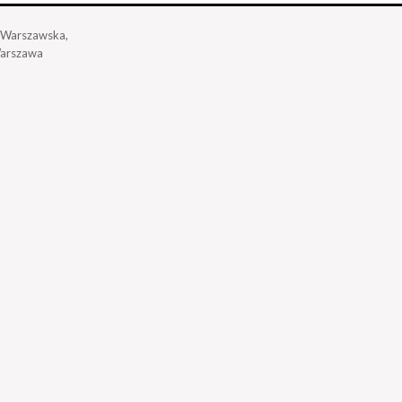
a Warszawska,
arszawa