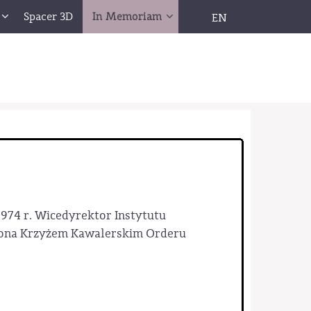
Spacer 3D
In Memoriam
EN
 1974 r. Wicedyrektor Instytutu
aczona Krzyżem Kawalerskim Orderu