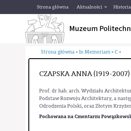
Strona główna
Aktualności
Historia
Muzeum Politechn
Strona główna
In Memoriam
C
»
»
»
CZAPSKA ANNA (1919-2007)
Prof. dr hab. arch. Wydziału Architektu
Podstaw Rozwoju Architektury, a nastę
Odrodzenia Polski, oraz Złotym Krzyżem
Pochowana na Cmentarzu Powązkowski