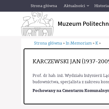
Strona główna
Aktualności
Historia
Muzeum Politechn
Strona główna
In Memoriam
K
»
»
»
KARCZEWSKI JAN (1937-200
Prof. dr hab. inż. Wydziału Inżynierii 
budownictwa, specjalista z zakresu ko
Pochowany na Cmentarzu Komunalnym 