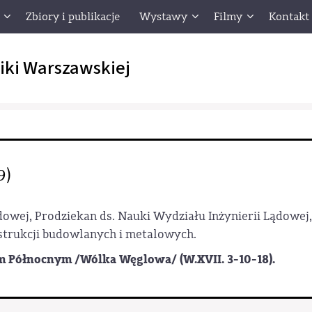
Zbiory i publikacje
Wystawy
Filmy
Kontakt
iki Warszawskiej
9)
Lądowej, Prodziekan ds. Nauki Wydziału Inżynierii Lądowej
nstrukcji budowlanych i metalowych.
Północnym /Wólka Węglowa/ (W.XVII. 3-10-18).