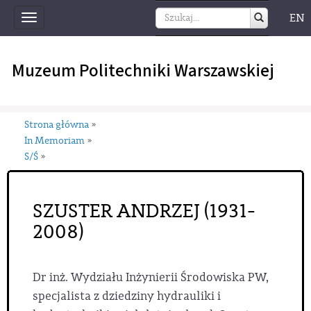
EN
Toggle
navigation
Muzeum Politechniki Warszawskiej
Strona główna
»
In Memoriam
»
S/Ś
»
SZUSTER ANDRZEJ (1931-
2008)
Dr inż. Wydziału Inżynierii Środowiska PW,
specjalista z dziedziny hydrauliki i