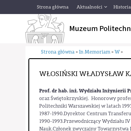
Strona główna
Aktualności
Historia
Muzeum Politechn
Strona główna
In Memoriam
W
»
»
»
WŁOSIŃSKI WŁADYSŁAW KAR
Prof. dr hab. inż. Wydziału Inżynierii
oraz Świętokrzyskiej. Honorowy profeso
Politechniki Warszawskiej w latach 199
1987-1990.Dyrektor Centrum Transferu 
1990-1993.Przewodniczący Wydziału IV 
Nauk.Członek zwyczajny Towarzystwa N