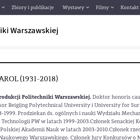
Zbiory i publikacje
Wystawy
Filmy
Kontakt
iki Warszawskiej
OL (1931-2018)
 Produkcji Politechniki Warszawskiej.
Doktor honoris cau
r Beigijng Polytechnical University i University for Sur
3-1999. Prodziekan ds. ogólnych i nauki Wydziału Mecha
Technologii PW w latach 1999-2003.Członek Senackiej K
Polskiej Akademii Nauk w latach 2003-2010.Członek rze
aukowego Warszawskiego. Członek Jury Konkursów o Na