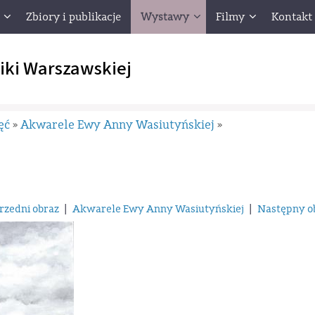
Zbiory i publikacje
Wystawy
Filmy
Kontakt
iki Warszawskiej
ęć
Akwarele Ewy Anny Wasiutyńskiej
»
»
rzedni obraz
|
Akwarele Ewy Anny Wasiutyńskiej
|
Następny o