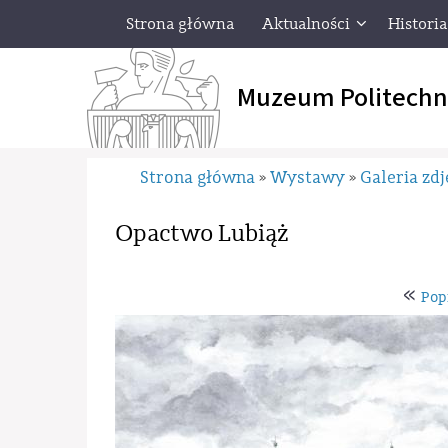
Strona główna
Aktualności
Historia
Muzeum Politechn
Strona główna
Wystawy
Galeria zdj
»
»
Opactwo Lubiąż
«
Pop