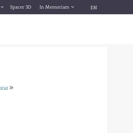
Spacer 3D
In Memoriam
EN
»
braz