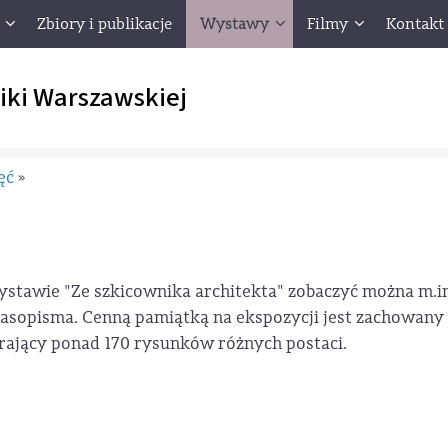
Zbiory i publikacje
Wystawy
Filmy
Kontakt
iki Warszawskiej
ęć
»
tawie "Ze szkicownika architekta" zobaczyć można m.i
czasopisma. Cenną pamiątką na ekspozycji jest zachowany
rający ponad 170 rysunków różnych postaci.