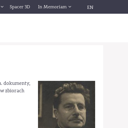
Spacer 3D
In Memoriam
EN
n. dokumenty,
 w zbiorach