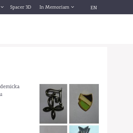
Spacer 3D
In Memoriam
EN
ademicka
u