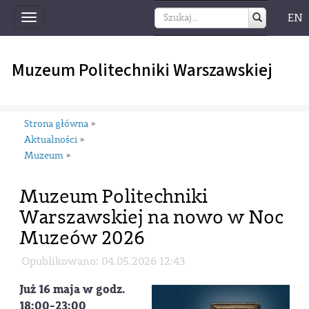
EN
Toggle
navigation
Muzeum Politechniki Warszawskiej
Strona główna
»
Aktualności
»
Muzeum
»
Muzeum Politechniki
Warszawskiej na nowo w Noc
Muzeów 2026
Opublikowano: 04.05.2026 12:43
Już 16 maja w godz.
18:00-23:00