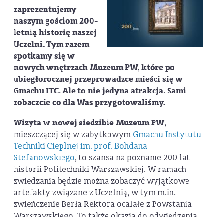
zaprezentujemy
naszym gościom 200-
letnią historię naszej
Uczelni. Tym razem
spotkamy się w
nowych wnętrzach Muzeum PW, które po
ubiegłorocznej przeprowadzce mieści się w
Gmachu ITC. Ale to nie jedyna atrakcja. Sami
zobaczcie co dla Was przygotowaliśmy.
Wizyta w nowej siedzibie Muzeum PW
,
mieszczącej się w zabytkowym
Gmachu Instytutu
Techniki Cieplnej im. prof. Bohdana
Stefanowskiego
, to szansa na poznanie 200 lat
historii Politechniki Warszawskiej. W ramach
zwiedzania będzie można zobaczyć wyjątkowe
artefakty związane z Uczelnią, w tym m.in.
zwieńczenie Berła Rektora ocalałe z Powstania
Warszawskiego. To także okazja do odwiedzenia