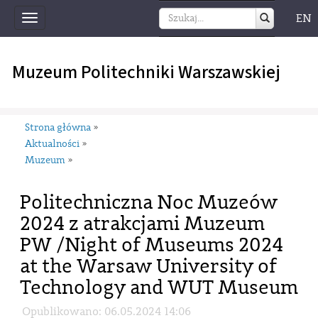
EN
Toggle
navigation
Muzeum Politechniki Warszawskiej
Strona główna
»
Aktualności
»
Muzeum
»
Politechniczna Noc Muzeów
2024 z atrakcjami Muzeum
PW /Night of Museums 2024
at the Warsaw University of
Technology and WUT Museum
Opublikowano: 06.05.2024 14:06