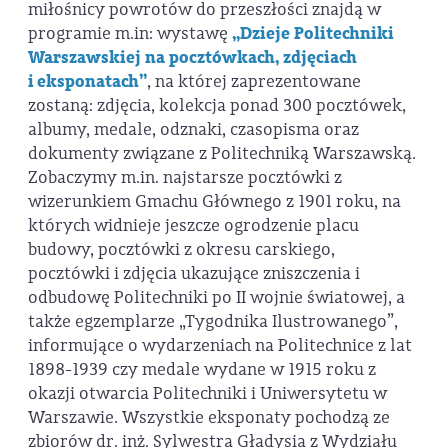
miłośnicy powrotów do przeszłości znajdą w
programie m.in: wystawę
„Dzieje Politechniki
Warszawskiej na pocztówkach, zdjęciach
i eksponatach”
, na której zaprezentowane
zostaną: zdjęcia, kolekcja ponad 300 pocztówek,
albumy, medale, odznaki, czasopisma oraz
dokumenty związane z Politechniką Warszawską.
Zobaczymy m.in. najstarsze pocztówki z
wizerunkiem Gmachu Głównego z 1901 roku, na
których widnieje jeszcze ogrodzenie placu
budowy, pocztówki z okresu carskiego,
pocztówki i zdjęcia ukazujące zniszczenia i
odbudowę Politechniki po II wojnie światowej, a
także egzemplarze „Tygodnika Ilustrowanego”,
informujące o wydarzeniach na Politechnice z lat
1898-1939 czy medale wydane w 1915 roku z
okazji otwarcia Politechniki i Uniwersytetu w
Warszawie. Wszystkie eksponaty pochodzą ze
zbiorów dr. inż. Sylwestra Gładysia z Wydziału