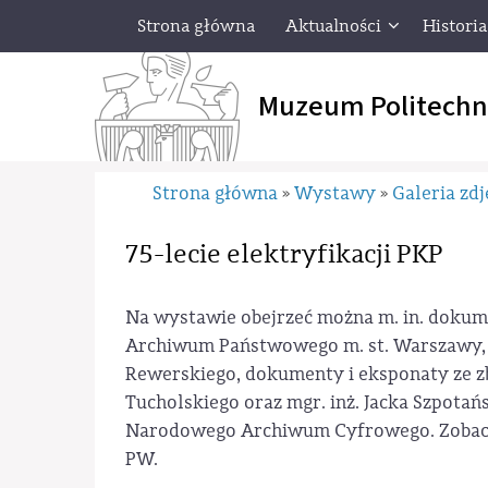
Strona główna
Aktualności
Historia
Muzeum Politechn
Strona główna
Wystawy
Galeria zdj
»
»
75-lecie elektryfikacji PKP
Na wystawie obejrzeć można m. in. dokume
Archiwum Państwowego m. st. Warszawy, k
Rewerskiego, dokumenty i eksponaty ze zb
Tucholskiego oraz mgr. inż. Jacka Szpotań
Narodowego Archiwum Cyfrowego. Zobacz
PW.