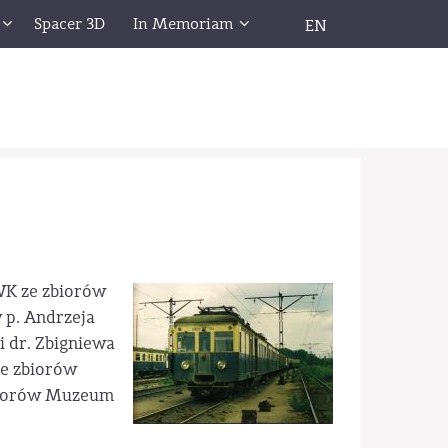
Spacer 3D
In Memoriam
EN
WK ze zbiorów
 p. Andrzeja
i dr. Zbigniewa
ze zbiorów
biorów Muzeum