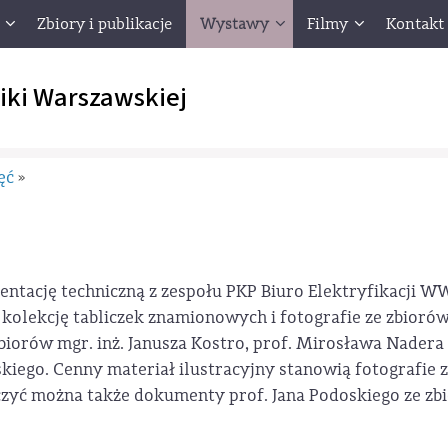
Zbiory i publikacje
Wystawy
Filmy
Kontakt
iki Warszawskiej
ęć
»
ntację techniczną z zespołu PKP Biuro Elektryfikacji W
olekcję tabliczek znamionowych i fotografie ze zbiorów
iorów mgr. inż. Janusza Kostro, prof. Mirosława Nadera 
skiego. Cenny materiał ilustracyjny stanowią fotografie 
yć można także dokumenty prof. Jana Podoskiego ze z