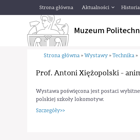
Strona główna
Aktualności
Historia
Muzeum Politechn
Strona główna
Wystawy
Technika
»
»
»
Prof. Antoni Xiężopolski - ani
Wystawa poświęcona jest postaci wybitne
polskiej szkoły lokomotyw.
Szczegóły>>