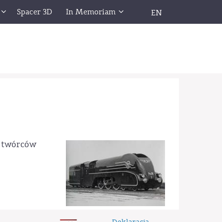
Spacer 3D
In Memoriam
EN
z twórców